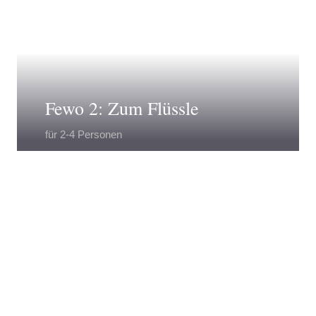
Fewo 2: Zum Flüssle
für 2-4 Personen
€ 67,-
ab
pro Tag